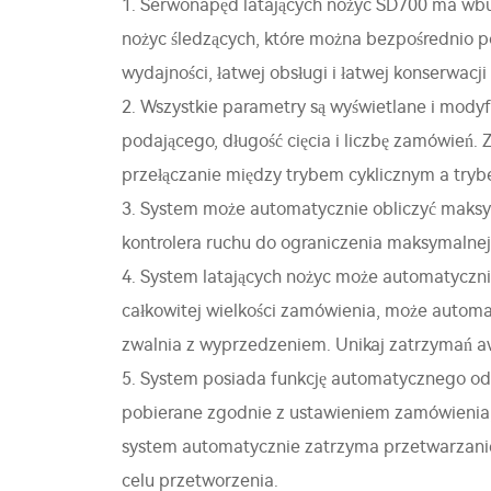
1. Serwonapęd latających nożyc SD700 ma wbudo
nożyc śledzących, które można bezpośrednio p
wydajności, łatwej obsługi i łatwej konserwacji 
2. Wszystkie parametry są wyświetlane i mody
podającego, długość cięcia i liczbę zamówień
przełączanie między trybem cyklicznym a try
3. System może automatycznie obliczyć maksym
kontrolera ruchu do ograniczenia maksymalnej
4. System latających nożyc może automatycznie
całkowitej wielkości zamówienia, może automat
zwalnia z wyprzedzeniem. Unikaj zatrzymań 
5. System posiada funkcję automatycznego o
pobierane zgodnie z ustawieniem zamówienia, p
system automatycznie zatrzyma przetwarzani
celu przetworzenia.