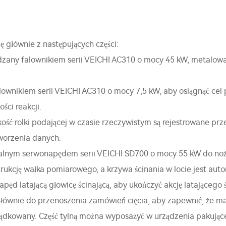
ę głównie z następujących części:
ędzany falownikiem serii VEICHI AC310 o mocy 45 kW, metalo
lownikiem serii VEICHI AC310 o mocy 7,5 kW, aby osiągnąć ce
ści reakcji.
kość rolki podającej w czasie rzeczywistym są rejestrowane pr
worzenia danych.
lnym serwonapędem serii VEICHI SD700 o mocy 55 kW do nożyc 
rukcję wałka pomiarowego, a krzywa ścinania w locie jest a
pęd latającą głowicę ścinającą, aby ukończyć akcję latającego 
łównie do przenoszenia zamówień cięcia, aby zapewnić, że ma
kowany. Część tylną można wyposażyć w urządzenia pakujące, 