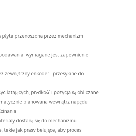
wa płyta przenoszona przez mechanizm
l podawania, wymagane jest zapewnienie
zez zewnętrzny enkoder i przesyłane do
latających, prędkość i pozycja są obliczane
utomatycznie planowana wewnątrz napędu
ścinania.
teriały dostaną się do mechanizmu
takie jak prasy belujące, aby proces