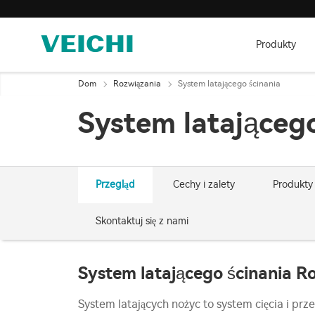
Produkty
Dom
Rozwiązania
System latającego ścinania
System latająceg
Przegląd
Cechy i zalety
Produkty
Skontaktuj się z nami
System latającego ścinania R
System latających nożyc to system cięcia i prz