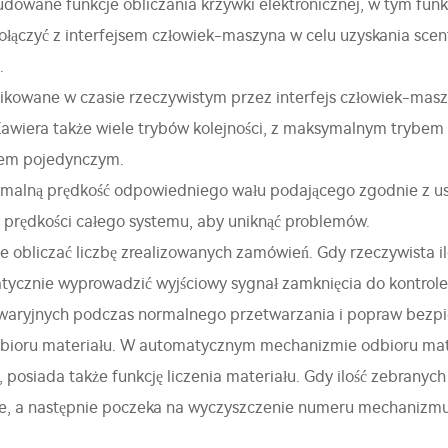
wane funkcje obliczania krzywki elektronicznej, w tym funkcj
ołączyć z interfejsem człowiek-maszyna w celu uzyskania scen
.
fikowane w czasie rzeczywistym przez interfejs człowiek-masz
. Zawiera także wiele trybów kolejności, z maksymalnym trybe
bem pojedynczym.
alną prędkość odpowiedniego wału podającego zgodnie z usta
 prędkości całego systemu, aby uniknąć problemów.
 obliczać liczbę zrealizowanych zamówień. Gdy rzeczywista il
ycznie wyprowadzić wyjściowy sygnał zamknięcia do kontrolera
awaryjnych podczas normalnego przetwarzania i popraw bezp
dbioru materiału. W automatycznym mechanizmie odbioru mat
osiada także funkcję liczenia materiału. Gdy ilość zebranych
e, a następnie poczeka na wyczyszczenie numeru mechanizmu