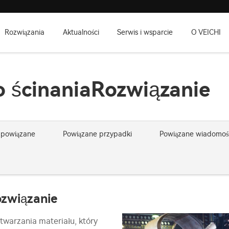
Rozwiązania
Aktualności
Serwis i wsparcie
O VEICHI
o ścinaniaRozwiązanie
 powiązane
Powiązane przypadki
Powiązane wiadomośc
ozwiązanie
etwarzania materiału, który