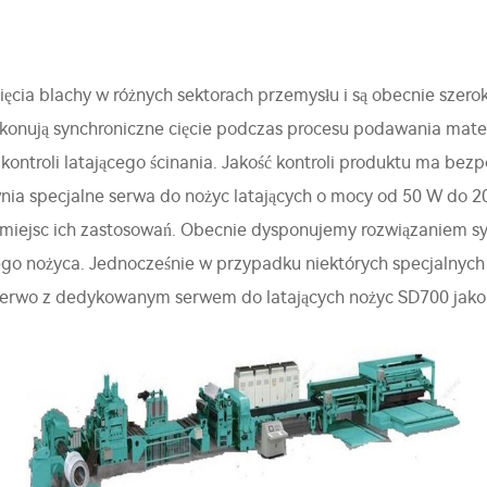
ięcia blachy w różnych sektorach przemysłu i są obecnie szer
ykonują synchroniczne cięcie podczas procesu podawania mater
ontroli latającego ścinania. Jakość kontroli produktu ma bez
wnia specjalne serwa do nożyc latających o mocy od 50 W do 
h miejsc ich zastosowań. Obecnie dysponujemy rozwiązaniem s
ego nożyca. Jednocześnie w przypadku niektórych specjalnych
serwo z dedykowanym serwem do latających nożyc SD700 jako