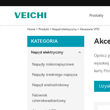
Produkty
Home
>
Produkt
>
Napęd elektryczny
>
Akcesoria VFD
Akce
KATEGORIA
Napęd elektryczny
Oprócz p
wysokiej
Napędy niskonapięciowe
kartę Pro
Napędy średniego napięcia
Napęd wielosilnikowy
Uzysk
Falownik
czterokwadrantowy