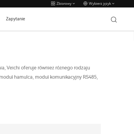
Zbiorowy
Wybierz język
Zapytanie
a, Veichi oferuje również różnego rodzaju
ym moduł hamulca, moduł komunikacyjny RS485,