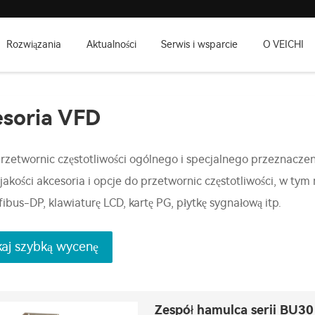
Rozwiązania
Aktualności
Serwis i wsparcie
O VEICHI
soria VFD
rzetwornic częstotliwości ogólnego i specjalnego przeznaczeni
 jakości akcesoria i opcje do przetwornic częstotliwości, w t
fibus-DP, klawiaturę LCD, kartę PG, płytkę sygnałową itp.
aj szybką wycenę
Zespół hamulca serii BU30