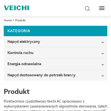
Przeł
nawig
Home
>
Produkt
KATEGORIA
Napęd elektryczny
Kontrola ruchu
Energia odnawialna
Napęd dostosowany do potrzeb branży
Produkt
Przetwornice częstotliwości Veichi AC opracowano z
wykorzystaniem zaawansowanych algorytmów sterowania, takich