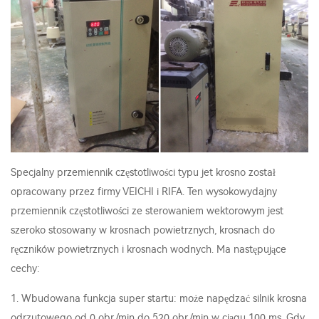
Specjalny przemiennik częstotliwości typu jet krosno został
opracowany przez firmy VEICHI i RIFA. Ten wysokowydajny
przemiennik częstotliwości ze sterowaniem wektorowym jest
szeroko stosowany w krosnach powietrznych, krosnach do
ręczników powietrznych i krosnach wodnych. Ma następujące
cechy:
1. Wbudowana funkcja super startu: może napędzać silnik krosna
odrzutowego od 0 obr./min do 520 obr./min w ciągu 100 ms. Gdy