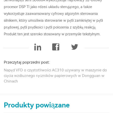
Serwonapęd serii SD600A wykorzystuje najnowszy 32-bitowy
procesor DSP TI jako rdzeń układu sterującego, a także
wykorzystuje zaawansowany cyfrowy algorytm sterowania
silnikiem, który umożliwia sterowanie w pętli zamkniętej w pętli
prądowej, pętli prędkości i pętli położenia z szybką reakcją.
Produkt ten jest szeroko stosowany w przemyśle tekstylnym.
Przeczytaj poprzedni post:
Napęd VFD o częstotliwości AC310 używany w maszynie do
cięcia wzdłużnego ręczników papierowych w Dongguan w
Chinach
Produkty powiązane