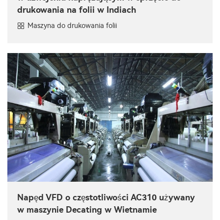
drukowania na folii w Indiach
Maszyna do drukowania folii
Napęd VFD o częstotliwości AC310 używany
w maszynie Decating w Wietnamie