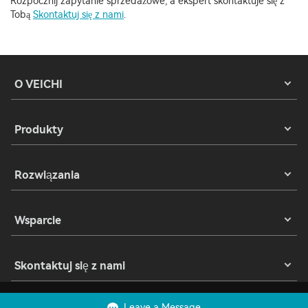
Rozpocznij zapytanie sprzedażowe, a ekspert skontaktuje się z
Tobą
Skontaktuj się z nami
.
O VEICHI
Produkty
Rozwiązania
Wsparcie
Skontaktuj się z nami
Leave a Message
Prawa autorskie 2023 © Suzhou VEICHI Electric Co., Ltd. Wszelkie prawa