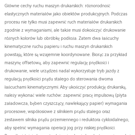
Główne cechy ruchu maszyn drukarskich: różnorodność
elastycznych materiałów jako obiektów produkcyjnych. Podczas
procesu nie tylko musi zapewnić ruch materiałów drukarskich
zgodnie z wymaganiami, ale także musi dokończyć drukowanie
różnych kolorów lub obróbkę podłoża. Zatem dwa łańcuchy
kinematyczne ruchu papieru i ruchu maszyn drukarskich
powstają, które są wzajemnie koordynowane. Biorąc za przykład
maszynę offsetową, aby zapewnić regulację prędkości i
drukowanie, wiele urządzeń nadal wykorzystuje tryb jazdy z
regulacją prędkości prądu stałego do sterowania dwoma
łańcuchami kinematycznymi. Aby ukończyć produkcję drukarską,
należy wykonać wiele ruchów: zapewnić pracę impulsową (płyta
załadowcza, bęben czyszczący, nawlekający papier) wymagania
procesowe, współosiowe z silnikiem prądu stałego oraz
zestawem silnika prądu przemiennego i reduktora cykloidalnego,
aby spełnić wymagania operacji jog przy niskiej prędkości.