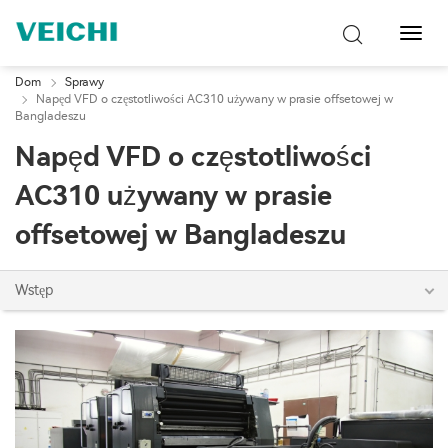
Przeł
nawig
Dom
Sprawy
Napęd VFD o częstotliwości AC310 używany w prasie offsetowej w
Bangladeszu
Napęd VFD o częstotliwości
AC310 używany w prasie
offsetowej w Bangladeszu
Wstęp